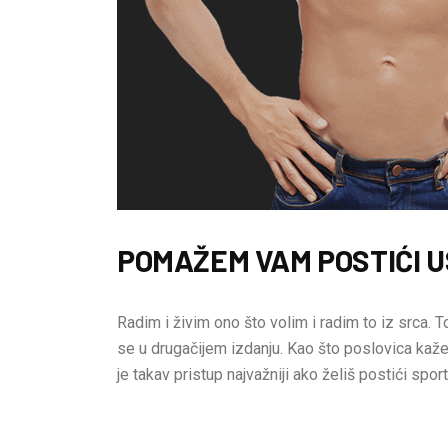
POMAŽEM VAM POSTIĆI U
Radim i živim ono što volim i radim to iz srca. To
se u drugačijem izdanju. Kao što poslovica kaže:
je takav pristup najvažniji ako želiš postići sport