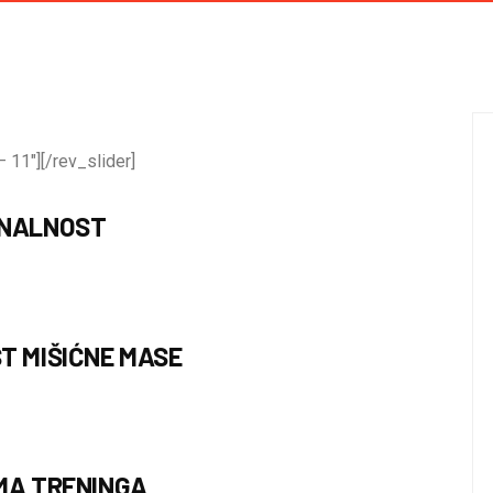
 11″][/rev_slider]
ONALNOST
T MIŠIĆNE MASE
MA TRENINGA