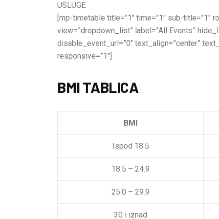
USLUGE
[mp-timetable title=”1″ time=”1″ sub-title=”1″
view=”dropdown_list” label=”All Events” hide
disable_event_url=”0″ text_align=”center” text
responsive=”1″]
BMI TABLICA
BMI
Ispod 18.5
18.5 – 24.9
25.0 – 29.9
30 i iznad