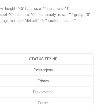
 row_height=”45″ font_size=”” increment=”1″
_label=”0″ hide_hrs=”0″ hide_empty_rows=”1″ group=”0″
_align_vertical=”default” id=”” custom_class=””
STATUS TEŽINE
Pothranjena
Zdrava
Prekomjerna
Pretila