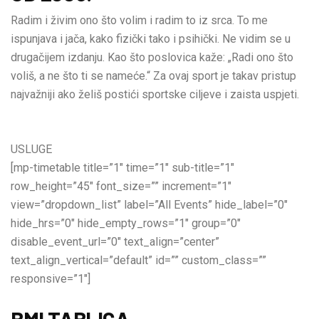
Radim i živim ono što volim i radim to iz srca. To me
ispunjava i jača, kako fizički tako i psihički. Ne vidim se u
drugačijem izdanju. Kao što poslovica kaže: „Radi ono što
voliš, a ne što ti se nameće.“ Za ovaj sport je takav pristup
najvažniji ako želiš postići sportske ciljeve i zaista uspjeti.
USLUGE
[mp-timetable title=”1″ time=”1″ sub-title=”1″
row_height=”45″ font_size=”” increment=”1″
view=”dropdown_list” label=”All Events” hide_label=”0″
hide_hrs=”0″ hide_empty_rows=”1″ group=”0″
disable_event_url=”0″ text_align=”center”
text_align_vertical=”default” id=”” custom_class=””
responsive=”1″]
BMI TABLICA