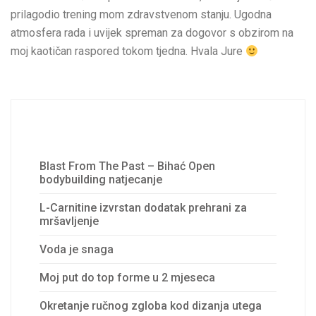
prilagodio trening mom zdravstvenom stanju. Ugodna
atmosfera rada i uvijek spreman za dogovor s obzirom na
moj kaotičan raspored tokom tjedna. Hvala Jure
Recent Posts
Blast From The Past – Bihać Open
bodybuilding natjecanje
L-Carnitine izvrstan dodatak prehrani za
mršavljenje
Voda je snaga
Moj put do top forme u 2 mjeseca
Okretanje ručnog zgloba kod dizanja utega