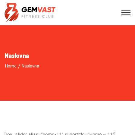
Naslovna
Home
/
Naslovna
[rev_slider alias=”home-11″ slidertitle=”Home – 11″]