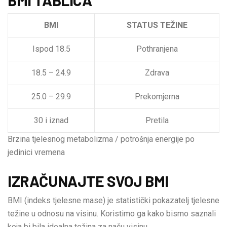
BMI
STATUS TEŽINE
Ispod 18.5
Pothranjena
18.5 – 24.9
Zdrava
25.0 – 29.9
Prekomjerna
30 i iznad
Pretila
Brzina tjelesnog metabolizma / potrošnja energije po
jedinici vremena
IZRAČUNAJTE SVOJ BMI
BMI (indeks tjelesne mase) je statistički pokazatelj tjelesne
težine u odnosu na visinu. Koristimo ga kako bismo saznali
koja bi bila idealna težina za našu visinu.