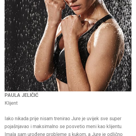
PAULA JELIČIĆ
Klijent
Iako nikada prije nisam trenirao Jure je uvijek sve super
pojašnjavao i maksimalno se posvetio meni kao klijentu.
Imala sam urođene probleme s kukom, a Jure je odlično