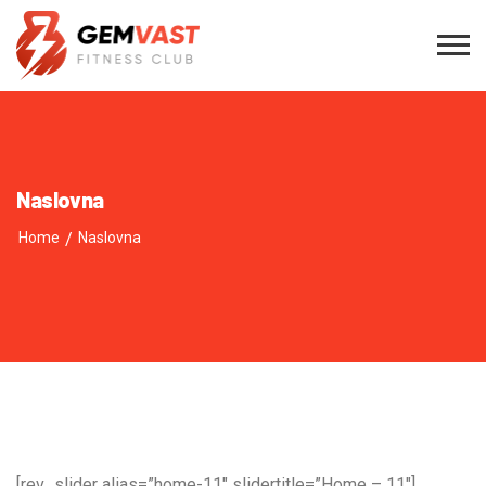
Naslovna
Home
/
Naslovna
[rev_slider alias=”home-11″ slidertitle=”Home – 11″]