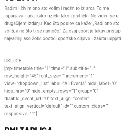
Radim i živim ono što volim i radim to iz srca. To me
ispunjava i jača, kako fizički tako i psihički. Ne vidim se u
drugačijem izdanju. Kao što poslovica kaže: „Radi ono što
voliš, a ne što ti se nameće.“ Za ovaj sport je takav pristup
najvažniji ako želiš postići sportske ciljeve i zaista uspjeti.
USLUGE
[mp-timetable title=”1″ time=”1″ sub-title=”1″
row_height=”45″ font_size=”” increment=”1″
view=”dropdown_list” label=”All Events” hide_label=”0″
hide_hrs=”0″ hide_empty_rows=”1″ group=”0″
disable_event_url=”0″ text_align=”center”
text_align_vertical=”default” id=”” custom_class=””
responsive=”1″]
BMI TABLICA