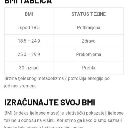
BMI
STATUS TEŽINE
Ispod 18.5
Pothranjena
18.5 – 24.9
Zdrava
25.0 – 29.9
Prekomjerna
30 i iznad
Pretila
Brzina tjelesnog metabolizma / potrošnja energije po
jedinici vremena
IZRAČUNAJTE SVOJ BMI
BMI (indeks tjelesne mase) je statistički pokazatelj tjelesne
težine u odnosu na visinu. Koristimo ga kako bismo saznali
koja bi bila idealna težina za našu visinu.