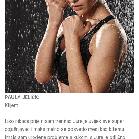
PAULA JELIČIĆ
Klijent
Iako nikada prije nisam trenirao Jure je uvijek sve super
pojašnjavao i maksimalno se posvetio meni kao klijentu.
Imala sam urođene probleme s kukom, a Jure je odlično