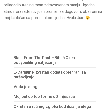
prilagodio trening mom zdravstvenom stanju. Ugodna
atmosfera rada i uvijek spreman za dogovor s obzirom na
moj kaotičan raspored tokom tjedna. Hvala Jure
Recent Posts
Blast From The Past – Bihać Open
bodybuilding natjecanje
L-Carnitine izvrstan dodatak prehrani za
mršavljenje
Voda je snaga
Moj put do top forme u 2 mjeseca
Okretanje ručnog zgloba kod dizanja utega