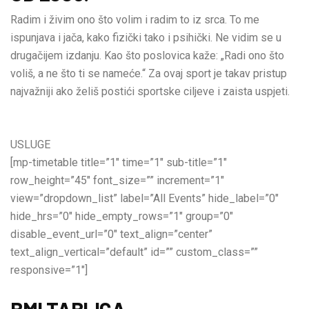
Radim i živim ono što volim i radim to iz srca. To me
ispunjava i jača, kako fizički tako i psihički. Ne vidim se u
drugačijem izdanju. Kao što poslovica kaže: „Radi ono što
voliš, a ne što ti se nameće.“ Za ovaj sport je takav pristup
najvažniji ako želiš postići sportske ciljeve i zaista uspjeti.
USLUGE
[mp-timetable title=”1″ time=”1″ sub-title=”1″
row_height=”45″ font_size=”” increment=”1″
view=”dropdown_list” label=”All Events” hide_label=”0″
hide_hrs=”0″ hide_empty_rows=”1″ group=”0″
disable_event_url=”0″ text_align=”center”
text_align_vertical=”default” id=”” custom_class=””
responsive=”1″]
BMI TABLICA