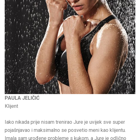
PAULA JELIČIĆ
Klijent
Iako nikada prije nisam trenirao Jure je uvijek sve super
pojašnjavao i maksimalno se posvetio meni kao klijentu.
Imala sam urođene probleme s kukom, a Jure je odlično