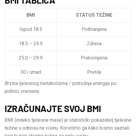
BMI
STATUS TEŽINE
Ispod 18.5
Pothranjena
18.5 – 24.9
Zdrava
25.0 – 29.9
Prekomjerna
30 i iznad
Pretila
Brzina tjelesnog metabolizma / potrošnja energije po
jedinici vremena
IZRAČUNAJTE SVOJ BMI
BMI (indeks tjelesne mase) je statistički pokazatelj tjelesne
težine u odnosu na visinu. Koristimo ga kako bismo saznali
koja bi bila idealna težina za našu visinu.