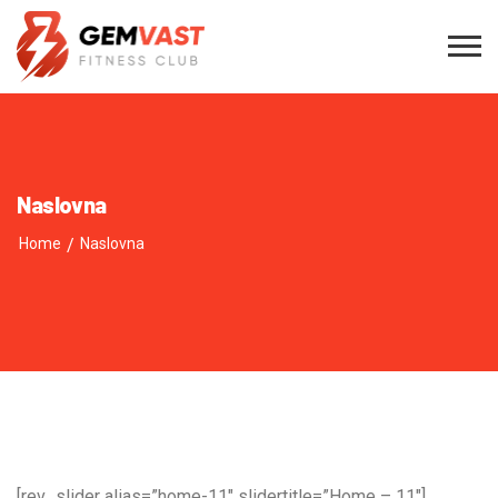
Naslovna
Home
/
Naslovna
[rev_slider alias=”home-11″ slidertitle=”Home – 11″]