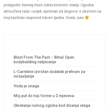
prilagodio trening mom zdravstvenom stanju. Ugodna
atmosfera rada i uvijek spreman za dogovor s obzirom na
moj kaotičan raspored tokom tjedna. Hvala Jure
Recent Posts
Blast From The Past – Bihać Open
bodybuilding natjecanje
L-Carnitine izvrstan dodatak prehrani za
mršavljenje
Voda je snaga
Moj put do top forme u 2 mjeseca
Okretanje ručnog zgloba kod dizanja utega