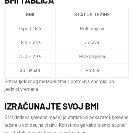
BMI
STATUS TEŽINE
Ispod 18.5
Pothranjena
18.5 – 24.9
Zdrava
25.0 – 29.9
Prekomjerna
30 i iznad
Pretila
Brzina tjelesnog metabolizma / potrošnja energije po
jedinici vremena
IZRAČUNAJTE SVOJ BMI
BMI (indeks tjelesne mase) je statistički pokazatelj tjelesne
težine u odnosu na visinu. Koristimo ga kako bismo saznali
koja bi bila idealna težina za našu visinu.