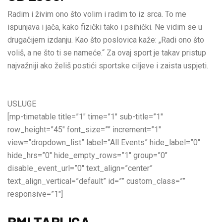
Radim i živim ono što volim i radim to iz srca. To me
ispunjava i jača, kako fizički tako i psihički. Ne vidim se u
drugačijem izdanju. Kao što poslovica kaže: „Radi ono što
voliš, a ne što ti se nameće.“ Za ovaj sport je takav pristup
najvažniji ako želiš postići sportske ciljeve i zaista uspjeti.
USLUGE
[mp-timetable title=”1″ time=”1″ sub-title=”1″
row_height=”45″ font_size=”” increment=”1″
view=”dropdown_list” label=”All Events” hide_label=”0″
hide_hrs=”0″ hide_empty_rows=”1″ group=”0″
disable_event_url=”0″ text_align=”center”
text_align_vertical=”default” id=”” custom_class=””
responsive=”1″]
BMI TABLICA