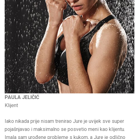
PAULA JELIČIĆ
Klijent
Iako nikada prije nisam trenirao Jure je uvijek sve super
pojašnjavao i maksimalno se posvetio meni kao klijentu.
Imala sam urođene probleme s kukom, a Jure je odlično