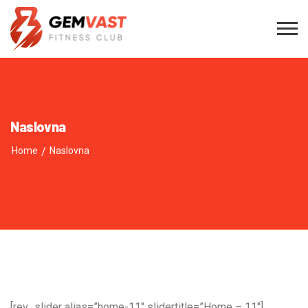
Naslovna
Home
/
Naslovna
[rev_slider alias=”home-11″ slidertitle=”Home – 11″]