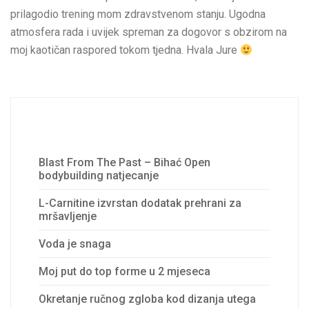
prilagodio trening mom zdravstvenom stanju. Ugodna
atmosfera rada i uvijek spreman za dogovor s obzirom na
moj kaotičan raspored tokom tjedna. Hvala Jure
Recent Posts
Blast From The Past – Bihać Open
bodybuilding natjecanje
L-Carnitine izvrstan dodatak prehrani za
mršavljenje
Voda je snaga
Moj put do top forme u 2 mjeseca
Okretanje ručnog zgloba kod dizanja utega