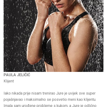
PAULA JELIČIĆ
Klijent
Iako nikada prije nisam trenirao Jure je uvijek sve super
pojašnjavao i maksimalno se posvetio meni kao klijentu.
Imala sam urođene probleme s kukom, a Jure je odlično