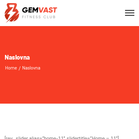
Naslovna
Home
/
Naslovna
[rev_slider alias=”home-11″ slidertitle=”Home – 11″]