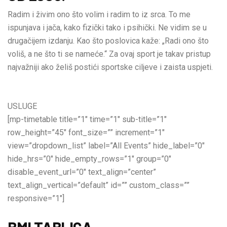
Radim i živim ono što volim i radim to iz srca. To me
ispunjava i jača, kako fizički tako i psihički. Ne vidim se u
drugačijem izdanju. Kao što poslovica kaže: „Radi ono što
voliš, a ne što ti se nameće.“ Za ovaj sport je takav pristup
najvažniji ako želiš postići sportske ciljeve i zaista uspjeti.
USLUGE
[mp-timetable title=”1″ time=”1″ sub-title=”1″
row_height=”45″ font_size=”” increment=”1″
view=”dropdown_list” label=”All Events” hide_label=”0″
hide_hrs=”0″ hide_empty_rows=”1″ group=”0″
disable_event_url=”0″ text_align=”center”
text_align_vertical=”default” id=”” custom_class=””
responsive=”1″]
BMI TABLICA