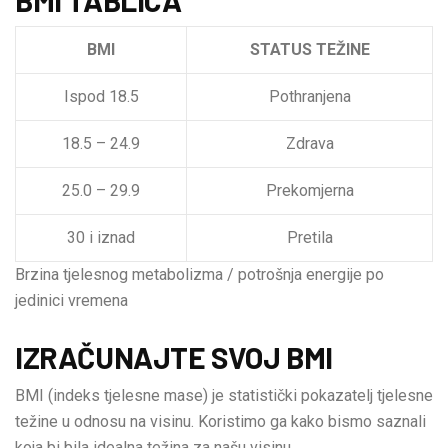
BMI
STATUS TEŽINE
Ispod 18.5
Pothranjena
18.5 – 24.9
Zdrava
25.0 – 29.9
Prekomjerna
30 i iznad
Pretila
Brzina tjelesnog metabolizma / potrošnja energije po
jedinici vremena
IZRAČUNAJTE SVOJ BMI
BMI (indeks tjelesne mase) je statistički pokazatelj tjelesne
težine u odnosu na visinu. Koristimo ga kako bismo saznali
koja bi bila idealna težina za našu visinu.