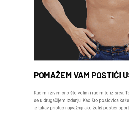
POMAŽEM VAM POSTIĆI U
Radim i živim ono što volim i radim to iz srca. To
se u drugačijem izdanju. Kao što poslovica kaže:
je takav pristup najvažniji ako želiš postići sport