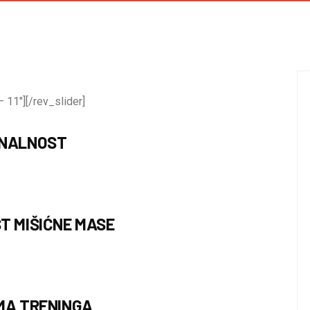
 11″][/rev_slider]
ONALNOST
T MIŠIĆNE MASE
MA TRENINGA