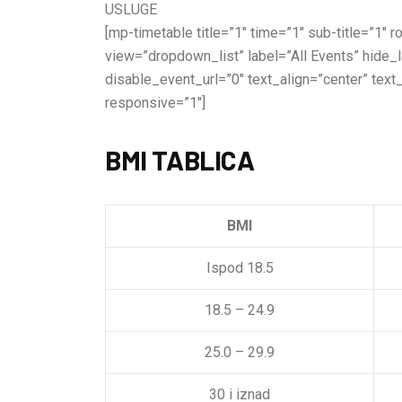
USLUGE
[mp-timetable title=”1″ time=”1″ sub-title=”1″
view=”dropdown_list” label=”All Events” hide
disable_event_url=”0″ text_align=”center” text
responsive=”1″]
BMI TABLICA
BMI
Ispod 18.5
18.5 – 24.9
25.0 – 29.9
30 i iznad