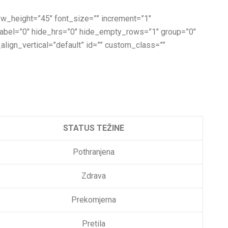
 row_height=”45″ font_size=”” increment=”1″
_label=”0″ hide_hrs=”0″ hide_empty_rows=”1″ group=”0″
_align_vertical=”default” id=”” custom_class=””
STATUS TEŽINE
Pothranjena
Zdrava
Prekomjerna
Pretila