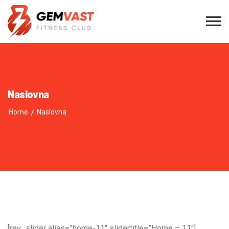
Naslovna
Home
/
Naslovna
[rev_slider alias=”home-11″ slidertitle=”Home – 11″]