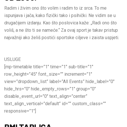
Radim i živim ono što volim i radim to iz srca. To me
ispunjava i jača, kako fizički tako i psihički. Ne vidim se u
drugačijem izdanju. Kao što poslovica kaže: „Radi ono što
voliš, a ne što ti se nameće.“ Za ovaj sport je takav pristup
najvažniji ako želiš postići sportske ciljeve i zaista uspjeti.
USLUGE
[mp-timetable title=”1″ time=”1″ sub-title=”1″
row_height=”45″ font_size=”” increment=”1″
view=”dropdown_list” label=”All Events” hide_label=”0″
hide_hrs=”0″ hide_empty_rows=”1″ group=”0″
disable_event_url=”0″ text_align=”center”
text_align_vertical=”default” id=”” custom_class=””
responsive=”1″]
BMI TABLICA