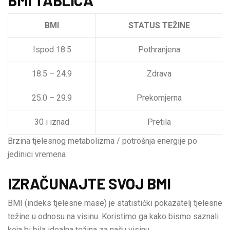
BMI
STATUS TEŽINE
Ispod 18.5
Pothranjena
18.5 – 24.9
Zdrava
25.0 – 29.9
Prekomjerna
30 i iznad
Pretila
Brzina tjelesnog metabolizma / potrošnja energije po
jedinici vremena
IZRAČUNAJTE SVOJ BMI
BMI (indeks tjelesne mase) je statistički pokazatelj tjelesne
težine u odnosu na visinu. Koristimo ga kako bismo saznali
koja bi bila idealna težina za našu visinu.