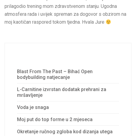
prilagodio trening mom zdravstvenom stanju. Ugodna
atmosfera rada i uvijek spreman za dogovor s obzirom na
moj kaotičan raspored tokom tjedna. Hvala Jure
Recent Posts
Blast From The Past – Bihać Open
bodybuilding natjecanje
L-Carnitine izvrstan dodatak prehrani za
mršavljenje
Voda je snaga
Moj put do top forme u 2 mjeseca
Okretanje ručnog zgloba kod dizanja utega