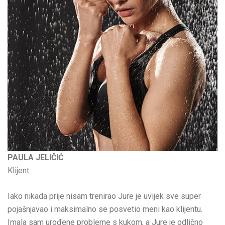
PAULA JELIČIĆ
Klijent
Iako nikada prije nisam trenirao Jure je uvijek sve super
pojašnjavao i maksimalno se posvetio meni kao klijentu.
Imala sam urođene probleme s kukom, a Jure je odlično