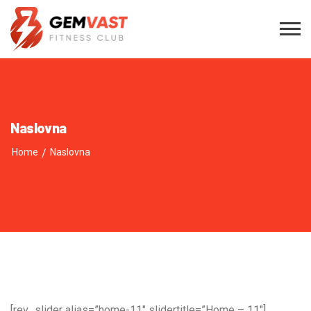
Naslovna
Home
/
Naslovna
[rev_slider alias=”home-11″ slidertitle=”Home – 11″]