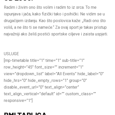
Radim i živim ono što volim i radim to iz srca. To me
ispunjava i jača, kako fizički tako i psihički. Ne vidim se u
drugačijem izdanju. Kao što poslovica kaže: „Radi ono što
voliš, a ne što ti se nameće.“ Za ovaj sport je takav pristup
najvažniji ako želiš postići sportske ciljeve i zaista uspjeti.
USLUGE
[mp-timetable title=”1″ time=”1″ sub-title=”1″
row_height=”45″ font_size=”” increment=”1″
view=”dropdown_list” label=”All Events” hide_label=”0″
hide_hrs=”0″ hide_empty_rows=”1″ group=”0″
disable_event_url=”0″ text_align=”center”
text_align_vertical=”default” id=”” custom_class=””
responsive=”1″]
BMI TABLICA