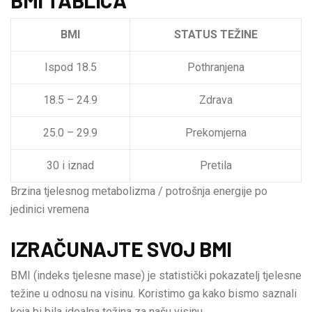
BMI
STATUS TEŽINE
Ispod 18.5
Pothranjena
18.5 – 24.9
Zdrava
25.0 – 29.9
Prekomjerna
30 i iznad
Pretila
Brzina tjelesnog metabolizma / potrošnja energije po
jedinici vremena
IZRAČUNAJTE SVOJ BMI
BMI (indeks tjelesne mase) je statistički pokazatelj tjelesne
težine u odnosu na visinu. Koristimo ga kako bismo saznali
koja bi bila idealna težina za našu visinu.