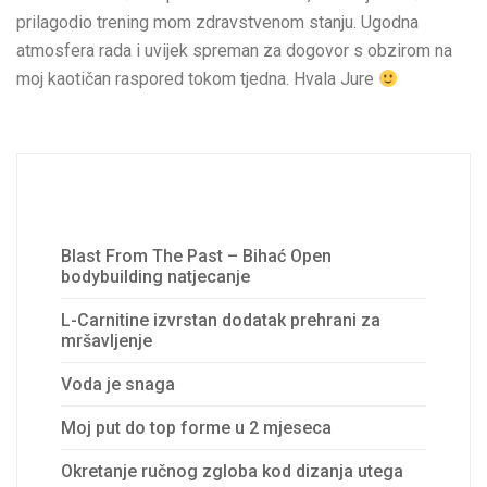
prilagodio trening mom zdravstvenom stanju. Ugodna
atmosfera rada i uvijek spreman za dogovor s obzirom na
moj kaotičan raspored tokom tjedna. Hvala Jure
Recent Posts
Blast From The Past – Bihać Open
bodybuilding natjecanje
L-Carnitine izvrstan dodatak prehrani za
mršavljenje
Voda je snaga
Moj put do top forme u 2 mjeseca
Okretanje ručnog zgloba kod dizanja utega