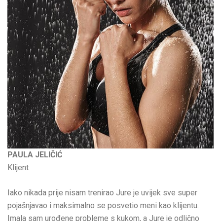
PAULA JELIČIĆ
Klijent
Iako nikada prije nisam trenirao Jure je uvijek sve super
pojašnjavao i maksimalno se posvetio meni kao klijentu.
Imala sam urođene probleme s kukom, a Jure je odlično