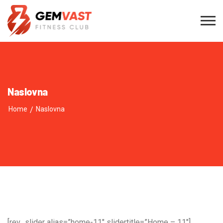
Naslovna
Home
/
Naslovna
[rev_slider alias=”home-11″ slidertitle=”Home – 11″]