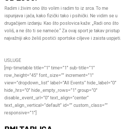
Radim i živim ono što volim i radim to iz srca. To me
ispunjava i jača, kako fizički tako i psihički. Ne vidim se u
drugačijem izdanju. Kao što poslovica kaže: „Radi ono što
voliš, a ne što ti se nameće.“ Za ovaj sport je takav pristup
najvažniji ako želiš postići sportske ciljeve i zaista uspjeti.
USLUGE
[mp-timetable title=”1″ time=”1″ sub-title=”1″
row_height=”45″ font_size=”” increment=”1″
view=”dropdown_list” label=”All Events” hide_label=”0″
hide_hrs=”0″ hide_empty_rows=”1″ group=”0″
disable_event_url=”0″ text_align=”center”
text_align_vertical=”default” id=”” custom_class=””
responsive=”1″]
BMI TABLICA