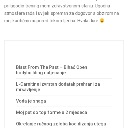
prilagodio trening mom zdravstvenom stanju. Ugodna
atmosfera rada i uvijek spreman za dogovor s obzirom na
moj kaotičan raspored tokom tjedna. Hvala Jure
Recent Posts
Blast From The Past – Bihać Open
bodybuilding natjecanje
L-Carnitine izvrstan dodatak prehrani za
mršavljenje
Voda je snaga
Moj put do top forme u 2 mjeseca
Okretanje ručnog zgloba kod dizanja utega