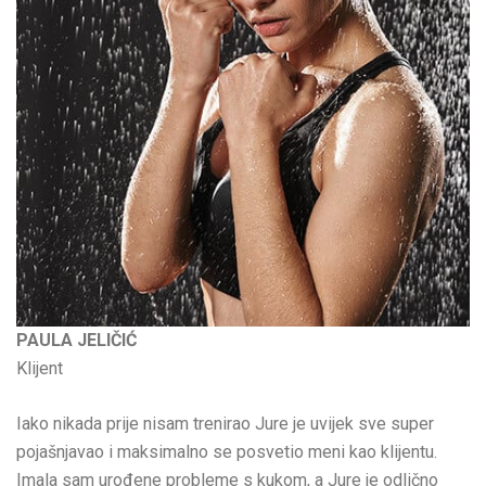
PAULA JELIČIĆ
Klijent
Iako nikada prije nisam trenirao Jure je uvijek sve super
pojašnjavao i maksimalno se posvetio meni kao klijentu.
Imala sam urođene probleme s kukom, a Jure je odlično