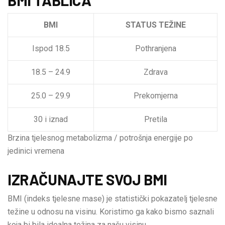
BMI
STATUS TEŽINE
Ispod 18.5
Pothranjena
18.5 – 24.9
Zdrava
25.0 – 29.9
Prekomjerna
30 i iznad
Pretila
Brzina tjelesnog metabolizma / potrošnja energije po
jedinici vremena
IZRAČUNAJTE SVOJ BMI
BMI (indeks tjelesne mase) je statistički pokazatelj tjelesne
težine u odnosu na visinu. Koristimo ga kako bismo saznali
koja bi bila idealna težina za našu visinu.