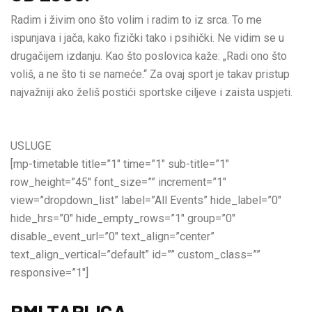
Radim i živim ono što volim i radim to iz srca. To me
ispunjava i jača, kako fizički tako i psihički. Ne vidim se u
drugačijem izdanju. Kao što poslovica kaže: „Radi ono što
voliš, a ne što ti se nameće.“ Za ovaj sport je takav pristup
najvažniji ako želiš postići sportske ciljeve i zaista uspjeti.
USLUGE
[mp-timetable title=”1″ time=”1″ sub-title=”1″
row_height=”45″ font_size=”” increment=”1″
view=”dropdown_list” label=”All Events” hide_label=”0″
hide_hrs=”0″ hide_empty_rows=”1″ group=”0″
disable_event_url=”0″ text_align=”center”
text_align_vertical=”default” id=”” custom_class=””
responsive=”1″]
BMI TABLICA