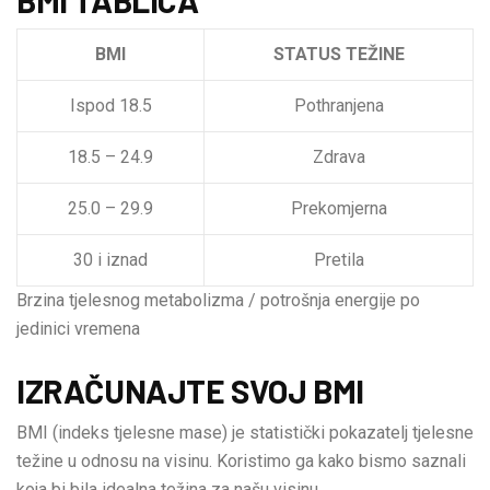
BMI
STATUS TEŽINE
Ispod 18.5
Pothranjena
18.5 – 24.9
Zdrava
25.0 – 29.9
Prekomjerna
30 i iznad
Pretila
Brzina tjelesnog metabolizma / potrošnja energije po
jedinici vremena
IZRAČUNAJTE SVOJ BMI
BMI (indeks tjelesne mase) je statistički pokazatelj tjelesne
težine u odnosu na visinu. Koristimo ga kako bismo saznali
koja bi bila idealna težina za našu visinu.