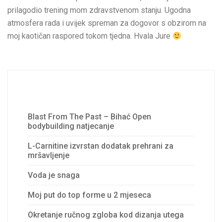
prilagodio trening mom zdravstvenom stanju. Ugodna
atmosfera rada i uvijek spreman za dogovor s obzirom na
moj kaotičan raspored tokom tjedna. Hvala Jure
Recent Posts
Blast From The Past – Bihać Open
bodybuilding natjecanje
L-Carnitine izvrstan dodatak prehrani za
mršavljenje
Voda je snaga
Moj put do top forme u 2 mjeseca
Okretanje ručnog zgloba kod dizanja utega