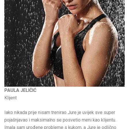
PAULA JELIČIĆ
Klijent
Iako nikada prije nisam trenirao Jure je uvijek sve super
pojašnjavao i maksimalno se posvetio meni kao klijentu.
Imala sam urođene probleme s kukom, a Jure je odlično