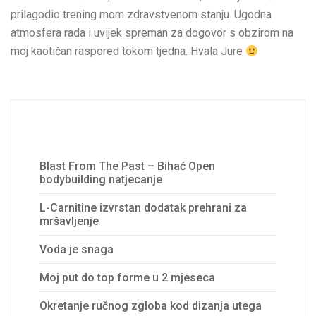
prilagodio trening mom zdravstvenom stanju. Ugodna
atmosfera rada i uvijek spreman za dogovor s obzirom na
moj kaotičan raspored tokom tjedna. Hvala Jure
Recent Posts
Blast From The Past – Bihać Open
bodybuilding natjecanje
L-Carnitine izvrstan dodatak prehrani za
mršavljenje
Voda je snaga
Moj put do top forme u 2 mjeseca
Okretanje ručnog zgloba kod dizanja utega