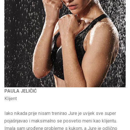
PAULA JELIČIĆ
Klijent
Iako nikada prije nisam trenirao Jure je uvijek sve super
pojašnjavao i maksimalno se posvetio meni kao klijentu.
Imala sam urođene probleme s kukom, a Jure je odlično