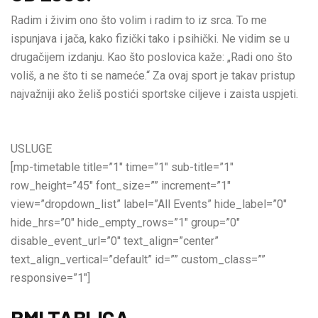
Radim i živim ono što volim i radim to iz srca. To me
ispunjava i jača, kako fizički tako i psihički. Ne vidim se u
drugačijem izdanju. Kao što poslovica kaže: „Radi ono što
voliš, a ne što ti se nameće.“ Za ovaj sport je takav pristup
najvažniji ako želiš postići sportske ciljeve i zaista uspjeti.
USLUGE
[mp-timetable title=”1″ time=”1″ sub-title=”1″
row_height=”45″ font_size=”” increment=”1″
view=”dropdown_list” label=”All Events” hide_label=”0″
hide_hrs=”0″ hide_empty_rows=”1″ group=”0″
disable_event_url=”0″ text_align=”center”
text_align_vertical=”default” id=”” custom_class=””
responsive=”1″]
BMI TABLICA