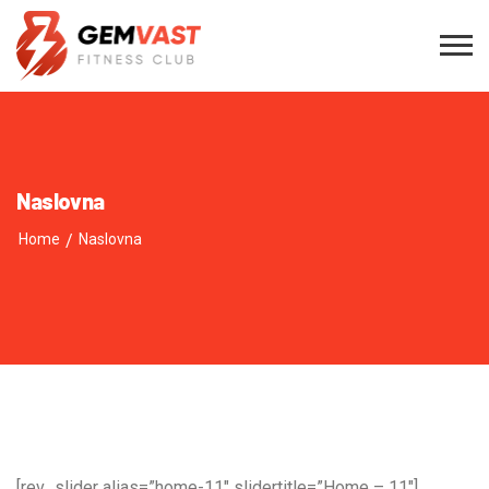
Naslovna
Home
/
Naslovna
[rev_slider alias=”home-11″ slidertitle=”Home – 11″]