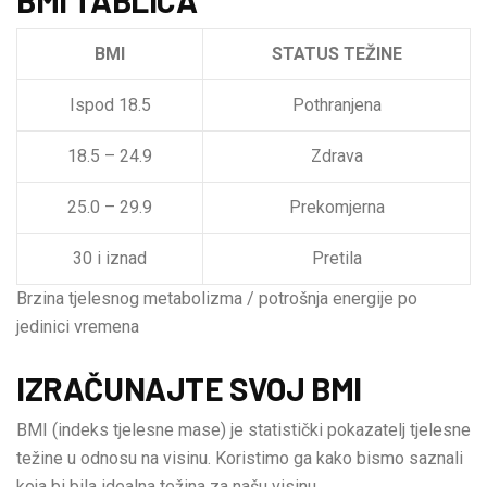
BMI
STATUS TEŽINE
Ispod 18.5
Pothranjena
18.5 – 24.9
Zdrava
25.0 – 29.9
Prekomjerna
30 i iznad
Pretila
Brzina tjelesnog metabolizma / potrošnja energije po
jedinici vremena
IZRAČUNAJTE SVOJ BMI
BMI (indeks tjelesne mase) je statistički pokazatelj tjelesne
težine u odnosu na visinu. Koristimo ga kako bismo saznali
koja bi bila idealna težina za našu visinu.