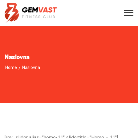
Naslovna
Home
/
Naslovna
[rev_slider alias=”home-11″ slidertitle=”Home – 11″]