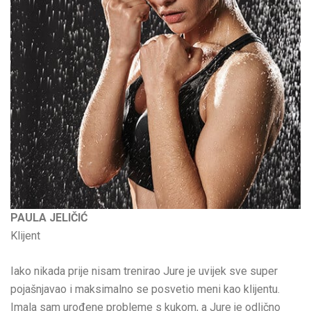
PAULA JELIČIĆ
Klijent
Iako nikada prije nisam trenirao Jure je uvijek sve super
pojašnjavao i maksimalno se posvetio meni kao klijentu.
Imala sam urođene probleme s kukom, a Jure je odlično