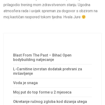
prilagodio trening mom zdravstvenom stanju. Ugodna
atmosfera rada i uvijek spreman za dogovor s obzirom na
moj kaotičan raspored tokom tjedna. Hvala Jure
Recent Posts
Blast From The Past – Bihać Open
bodybuilding natjecanje
L-Carnitine izvrstan dodatak prehrani za
mršavljenje
Voda je snaga
Moj put do top forme u 2 mjeseca
Okretanje ručnog zgloba kod dizanja utega