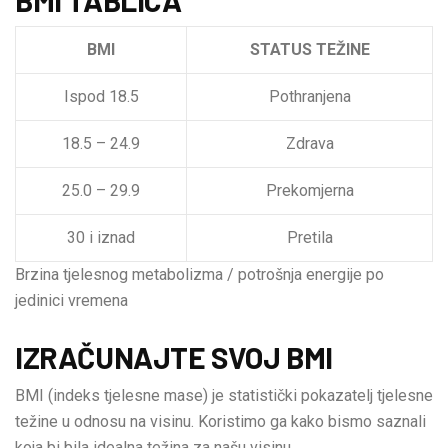
BMI
STATUS TEŽINE
Ispod 18.5
Pothranjena
18.5 – 24.9
Zdrava
25.0 – 29.9
Prekomjerna
30 i iznad
Pretila
Brzina tjelesnog metabolizma / potrošnja energije po
jedinici vremena
IZRAČUNAJTE SVOJ BMI
BMI (indeks tjelesne mase) je statistički pokazatelj tjelesne
težine u odnosu na visinu. Koristimo ga kako bismo saznali
koja bi bila idealna težina za našu visinu.