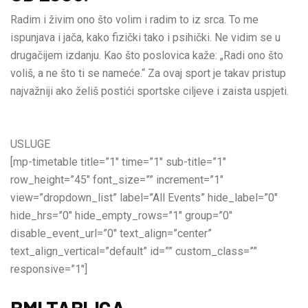
Radim i živim ono što volim i radim to iz srca. To me
ispunjava i jača, kako fizički tako i psihički. Ne vidim se u
drugačijem izdanju. Kao što poslovica kaže: „Radi ono što
voliš, a ne što ti se nameće.“ Za ovaj sport je takav pristup
najvažniji ako želiš postići sportske ciljeve i zaista uspjeti.
USLUGE
[mp-timetable title=”1″ time=”1″ sub-title=”1″
row_height=”45″ font_size=”” increment=”1″
view=”dropdown_list” label=”All Events” hide_label=”0″
hide_hrs=”0″ hide_empty_rows=”1″ group=”0″
disable_event_url=”0″ text_align=”center”
text_align_vertical=”default” id=”” custom_class=””
responsive=”1″]
BMI TABLICA