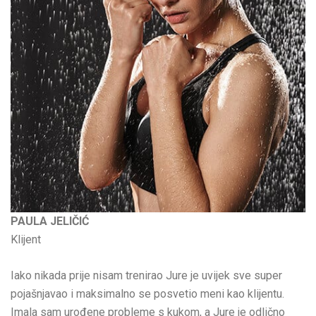
PAULA JELIČIĆ
Klijent
Iako nikada prije nisam trenirao Jure je uvijek sve super
pojašnjavao i maksimalno se posvetio meni kao klijentu.
Imala sam urođene probleme s kukom, a Jure je odlično