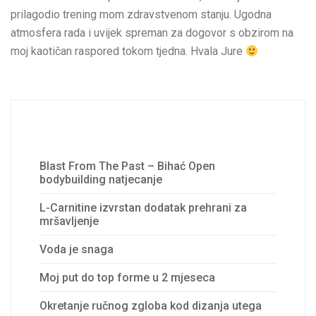
prilagodio trening mom zdravstvenom stanju. Ugodna
atmosfera rada i uvijek spreman za dogovor s obzirom na
moj kaotičan raspored tokom tjedna. Hvala Jure
Recent Posts
Blast From The Past – Bihać Open
bodybuilding natjecanje
L-Carnitine izvrstan dodatak prehrani za
mršavljenje
Voda je snaga
Moj put do top forme u 2 mjeseca
Okretanje ručnog zgloba kod dizanja utega