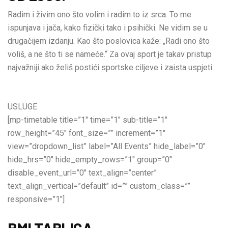
Radim i živim ono što volim i radim to iz srca. To me
ispunjava i jača, kako fizički tako i psihički. Ne vidim se u
drugačijem izdanju. Kao što poslovica kaže: „Radi ono što
voliš, a ne što ti se nameće.“ Za ovaj sport je takav pristup
najvažniji ako želiš postići sportske ciljeve i zaista uspjeti.
USLUGE
[mp-timetable title=”1″ time=”1″ sub-title=”1″
row_height=”45″ font_size=”” increment=”1″
view=”dropdown_list” label=”All Events” hide_label=”0″
hide_hrs=”0″ hide_empty_rows=”1″ group=”0″
disable_event_url=”0″ text_align=”center”
text_align_vertical=”default” id=”” custom_class=””
responsive=”1″]
BMI TABLICA