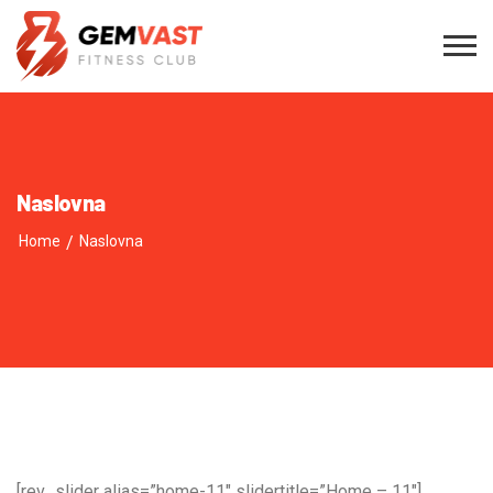
Naslovna
Home
/
Naslovna
[rev_slider alias=”home-11″ slidertitle=”Home – 11″]