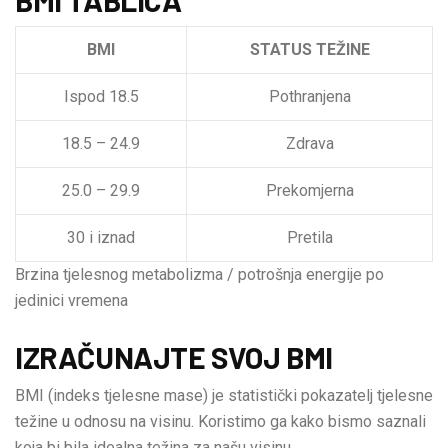
BMI
STATUS TEŽINE
Ispod 18.5
Pothranjena
18.5 – 24.9
Zdrava
25.0 – 29.9
Prekomjerna
30 i iznad
Pretila
Brzina tjelesnog metabolizma / potrošnja energije po
jedinici vremena
IZRAČUNAJTE SVOJ BMI
BMI (indeks tjelesne mase) je statistički pokazatelj tjelesne
težine u odnosu na visinu. Koristimo ga kako bismo saznali
koja bi bila idealna težina za našu visinu.