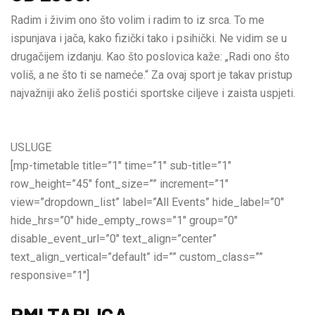
Radim i živim ono što volim i radim to iz srca. To me
ispunjava i jača, kako fizički tako i psihički. Ne vidim se u
drugačijem izdanju. Kao što poslovica kaže: „Radi ono što
voliš, a ne što ti se nameće.“ Za ovaj sport je takav pristup
najvažniji ako želiš postići sportske ciljeve i zaista uspjeti.
USLUGE
[mp-timetable title=”1″ time=”1″ sub-title=”1″
row_height=”45″ font_size=”” increment=”1″
view=”dropdown_list” label=”All Events” hide_label=”0″
hide_hrs=”0″ hide_empty_rows=”1″ group=”0″
disable_event_url=”0″ text_align=”center”
text_align_vertical=”default” id=”” custom_class=””
responsive=”1″]
BMI TABLICA