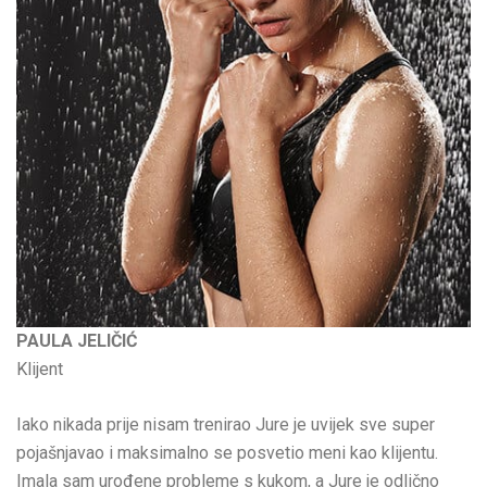
PAULA JELIČIĆ
Klijent
Iako nikada prije nisam trenirao Jure je uvijek sve super
pojašnjavao i maksimalno se posvetio meni kao klijentu.
Imala sam urođene probleme s kukom, a Jure je odlično