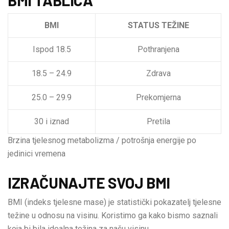
BMI
STATUS TEŽINE
Ispod 18.5
Pothranjena
18.5 – 24.9
Zdrava
25.0 – 29.9
Prekomjerna
30 i iznad
Pretila
Brzina tjelesnog metabolizma / potrošnja energije po
jedinici vremena
IZRAČUNAJTE SVOJ BMI
BMI (indeks tjelesne mase) je statistički pokazatelj tjelesne
težine u odnosu na visinu. Koristimo ga kako bismo saznali
koja bi bila idealna težina za našu visinu.