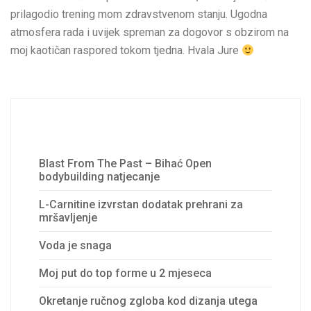
prilagodio trening mom zdravstvenom stanju. Ugodna
atmosfera rada i uvijek spreman za dogovor s obzirom na
moj kaotičan raspored tokom tjedna. Hvala Jure
Recent Posts
Blast From The Past – Bihać Open
bodybuilding natjecanje
L-Carnitine izvrstan dodatak prehrani za
mršavljenje
Voda je snaga
Moj put do top forme u 2 mjeseca
Okretanje ručnog zgloba kod dizanja utega