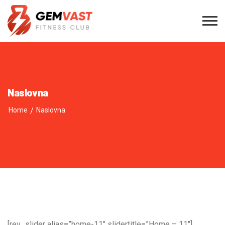
Naslovna
Home
/
Naslovna
[rev_slider alias=”home-11″ slidertitle=”Home – 11″]