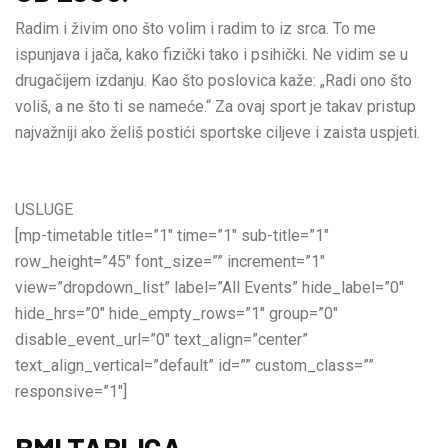
Radim i živim ono što volim i radim to iz srca. To me
ispunjava i jača, kako fizički tako i psihički. Ne vidim se u
drugačijem izdanju. Kao što poslovica kaže: „Radi ono što
voliš, a ne što ti se nameće.“ Za ovaj sport je takav pristup
najvažniji ako želiš postići sportske ciljeve i zaista uspjeti.
USLUGE
[mp-timetable title=”1″ time=”1″ sub-title=”1″
row_height=”45″ font_size=”” increment=”1″
view=”dropdown_list” label=”All Events” hide_label=”0″
hide_hrs=”0″ hide_empty_rows=”1″ group=”0″
disable_event_url=”0″ text_align=”center”
text_align_vertical=”default” id=”” custom_class=””
responsive=”1″]
BMI TABLICA