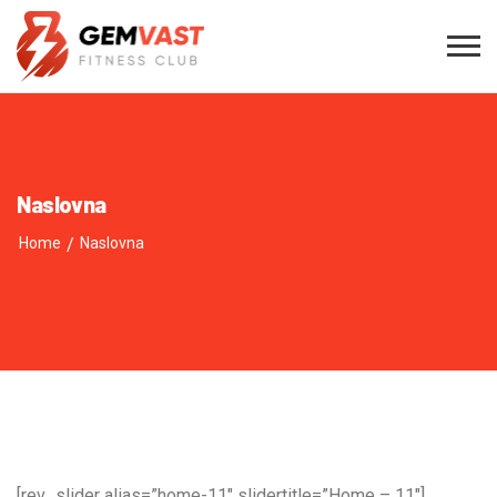
Naslovna
Home
/
Naslovna
[rev_slider alias=”home-11″ slidertitle=”Home – 11″]