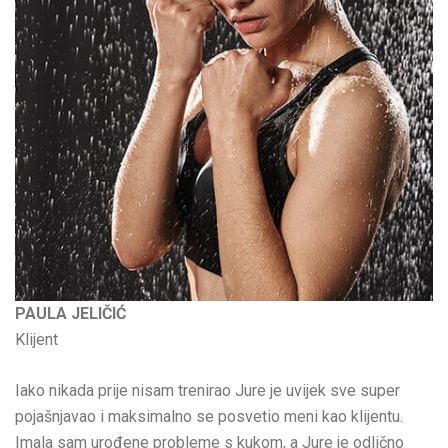
PAULA JELIČIĆ
Klijent
Iako nikada prije nisam trenirao Jure je uvijek sve super
pojašnjavao i maksimalno se posvetio meni kao klijentu.
Imala sam urođene probleme s kukom, a Jure je odlično