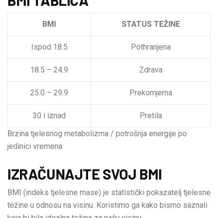
BMI
STATUS TEŽINE
Ispod 18.5
Pothranjena
18.5 – 24.9
Zdrava
25.0 – 29.9
Prekomjerna
30 i iznad
Pretila
Brzina tjelesnog metabolizma / potrošnja energije po
jedinici vremena
IZRAČUNAJTE SVOJ BMI
BMI (indeks tjelesne mase) je statistički pokazatelj tjelesne
težine u odnosu na visinu. Koristimo ga kako bismo saznali
koja bi bila idealna težina za našu visinu.