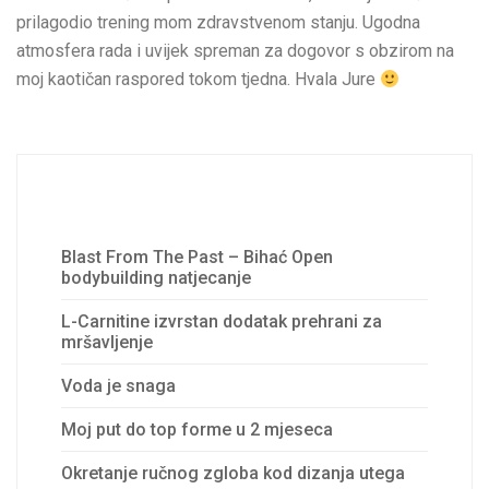
prilagodio trening mom zdravstvenom stanju. Ugodna
atmosfera rada i uvijek spreman za dogovor s obzirom na
moj kaotičan raspored tokom tjedna. Hvala Jure
Recent Posts
Blast From The Past – Bihać Open
bodybuilding natjecanje
L-Carnitine izvrstan dodatak prehrani za
mršavljenje
Voda je snaga
Moj put do top forme u 2 mjeseca
Okretanje ručnog zgloba kod dizanja utega