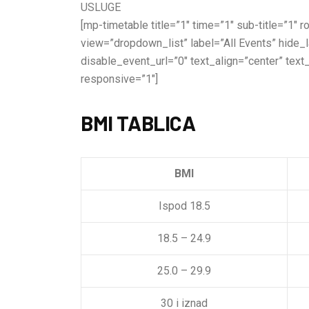
USLUGE
[mp-timetable title=”1″ time=”1″ sub-title=”1″
view=”dropdown_list” label=”All Events” hide
disable_event_url=”0″ text_align=”center” text
responsive=”1″]
BMI TABLICA
BMI
Ispod 18.5
18.5 – 24.9
25.0 – 29.9
30 i iznad