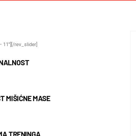
 11″][/rev_slider]
ONALNOST
T MIŠIĆNE MASE
MA TRENINGA