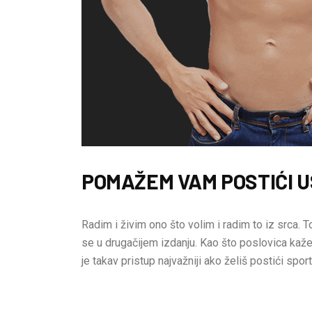
POMAŽEM VAM POSTIĆI U
Radim i živim ono što volim i radim to iz srca. To
se u drugačijem izdanju. Kao što poslovica kaže:
je takav pristup najvažniji ako želiš postići sport