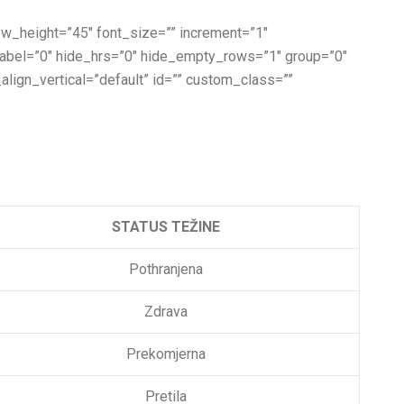
 row_height=”45″ font_size=”” increment=”1″
_label=”0″ hide_hrs=”0″ hide_empty_rows=”1″ group=”0″
_align_vertical=”default” id=”” custom_class=””
STATUS TEŽINE
Pothranjena
Zdrava
Prekomjerna
Pretila