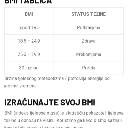
BMI
STATUS TEŽINE
Ispod 18.5
Pothranjena
18.5 – 24.9
Zdrava
25.0 – 29.9
Prekomjerna
30 i iznad
Pretila
Brzina tjelesnog metabolizma / potrošnja energije po
jedinici vremena
IZRAČUNAJTE SVOJ BMI
BMI (indeks tjelesne mase) je statistički pokazatelj tjelesne
težine u odnosu na visinu. Koristimo ga kako bismo saznali
koja bi bila idealna težina za našu visinu.