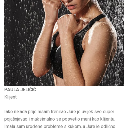
PAULA JELIČIĆ
Klijent
Iako nikada prije nisam trenirao Jure je uvijek sve super
pojašnjavao i maksimalno se posvetio meni kao klijentu.
Imala sam urođene probleme s kukom, a Jure je odlično