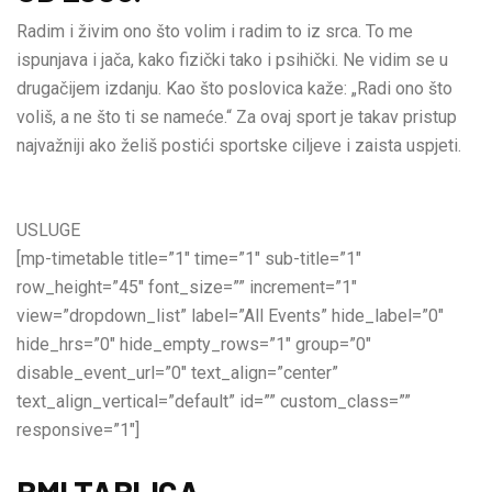
Radim i živim ono što volim i radim to iz srca. To me
ispunjava i jača, kako fizički tako i psihički. Ne vidim se u
drugačijem izdanju. Kao što poslovica kaže: „Radi ono što
voliš, a ne što ti se nameće.“ Za ovaj sport je takav pristup
najvažniji ako želiš postići sportske ciljeve i zaista uspjeti.
USLUGE
[mp-timetable title=”1″ time=”1″ sub-title=”1″
row_height=”45″ font_size=”” increment=”1″
view=”dropdown_list” label=”All Events” hide_label=”0″
hide_hrs=”0″ hide_empty_rows=”1″ group=”0″
disable_event_url=”0″ text_align=”center”
text_align_vertical=”default” id=”” custom_class=””
responsive=”1″]
BMI TABLICA