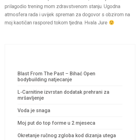
prilagodio trening mom zdravstvenom stanju. Ugodna
atmosfera rada i uvijek spreman za dogovor s obzirom na
moj kaotičan raspored tokom tjedna. Hvala Jure
Recent Posts
Blast From The Past – Bihać Open
bodybuilding natjecanje
L-Carnitine izvrstan dodatak prehrani za
mršavljenje
Voda je snaga
Moj put do top forme u 2 mjeseca
Okretanje ručnog zgloba kod dizanja utega