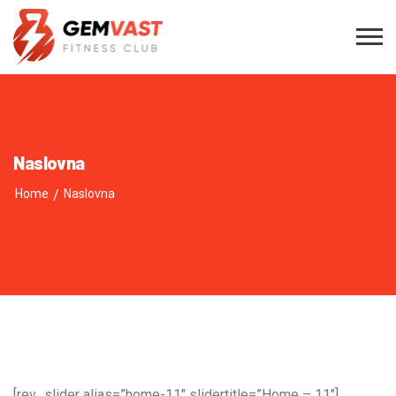
Naslovna
Home
/
Naslovna
[rev_slider alias=”home-11″ slidertitle=”Home – 11″]