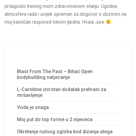
prilagodio trening mom zdravstvenom stanju. Ugodna
atmosfera rada i uvijek spreman za dogovor s obzirom na
moj kaotičan raspored tokom tjedna. Hvala Jure
Recent Posts
Blast From The Past – Bihać Open
bodybuilding natjecanje
L-Carnitine izvrstan dodatak prehrani za
mršavljenje
Voda je snaga
Moj put do top forme u 2 mjeseca
Okretanje ručnog zgloba kod dizanja utega