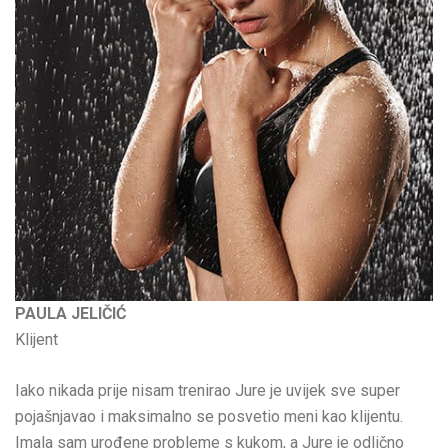
PAULA JELIČIĆ
Klijent
Iako nikada prije nisam trenirao Jure je uvijek sve super
pojašnjavao i maksimalno se posvetio meni kao klijentu.
Imala sam urođene probleme s kukom, a Jure je odlično