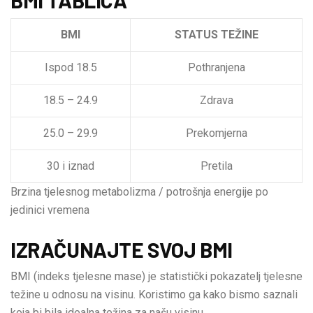
BMI
STATUS TEŽINE
Ispod 18.5
Pothranjena
18.5 – 24.9
Zdrava
25.0 – 29.9
Prekomjerna
30 i iznad
Pretila
Brzina tjelesnog metabolizma / potrošnja energije po
jedinici vremena
IZRAČUNAJTE SVOJ BMI
BMI (indeks tjelesne mase) je statistički pokazatelj tjelesne
težine u odnosu na visinu. Koristimo ga kako bismo saznali
koja bi bila idealna težina za našu visinu.