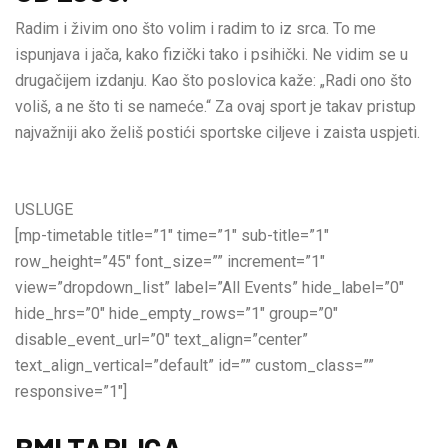
Radim i živim ono što volim i radim to iz srca. To me
ispunjava i jača, kako fizički tako i psihički. Ne vidim se u
drugačijem izdanju. Kao što poslovica kaže: „Radi ono što
voliš, a ne što ti se nameće.“ Za ovaj sport je takav pristup
najvažniji ako želiš postići sportske ciljeve i zaista uspjeti.
USLUGE
[mp-timetable title=”1″ time=”1″ sub-title=”1″
row_height=”45″ font_size=”” increment=”1″
view=”dropdown_list” label=”All Events” hide_label=”0″
hide_hrs=”0″ hide_empty_rows=”1″ group=”0″
disable_event_url=”0″ text_align=”center”
text_align_vertical=”default” id=”” custom_class=””
responsive=”1″]
BMI TABLICA