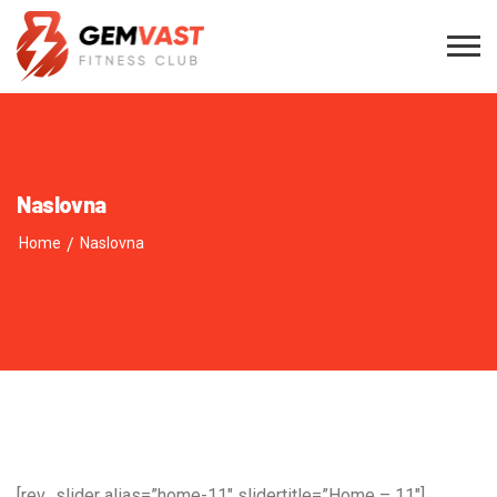
Naslovna
Home
/
Naslovna
[rev_slider alias=”home-11″ slidertitle=”Home – 11″]