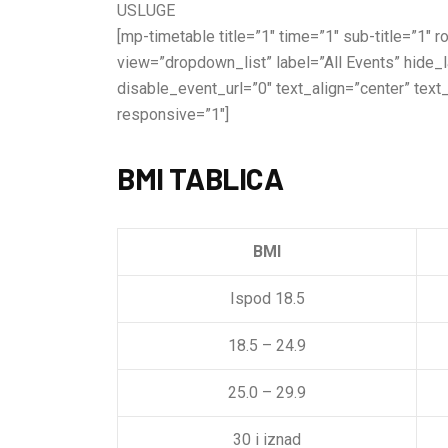
USLUGE
[mp-timetable title=”1″ time=”1″ sub-title=”1″
view=”dropdown_list” label=”All Events” hide
disable_event_url=”0″ text_align=”center” text
responsive=”1″]
BMI TABLICA
BMI
Ispod 18.5
18.5 – 24.9
25.0 – 29.9
30 i iznad