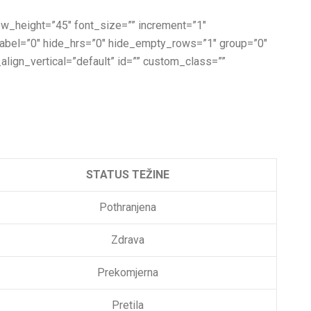
 row_height=”45″ font_size=”” increment=”1″
_label=”0″ hide_hrs=”0″ hide_empty_rows=”1″ group=”0″
_align_vertical=”default” id=”” custom_class=””
STATUS TEŽINE
Pothranjena
Zdrava
Prekomjerna
Pretila