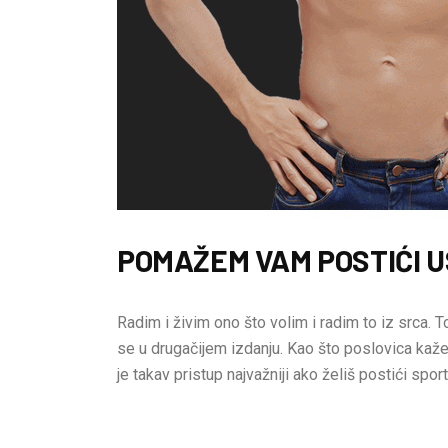
POMAŽEM VAM POSTIĆI U
Radim i živim ono što volim i radim to iz srca. To
se u drugačijem izdanju. Kao što poslovica kaže:
je takav pristup najvažniji ako želiš postići sport