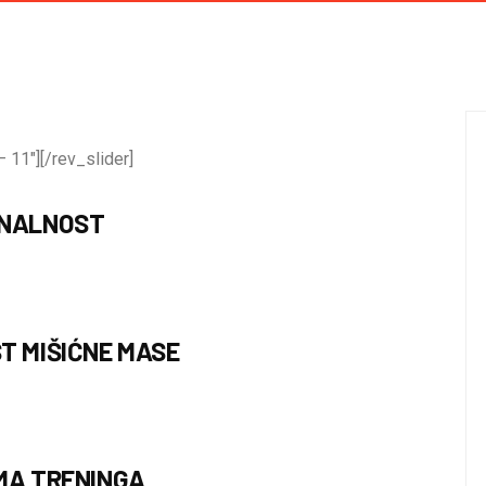
 11″][/rev_slider]
ONALNOST
T MIŠIĆNE MASE
MA TRENINGA