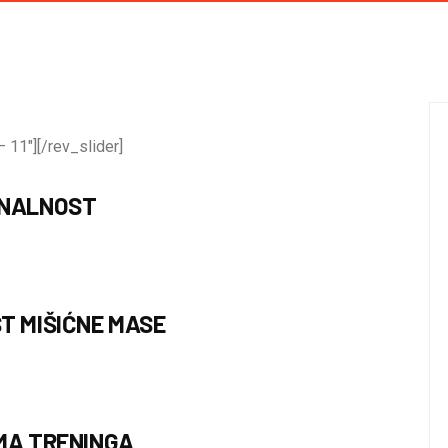
 11″][/rev_slider]
ONALNOST
T MIŠIĆNE MASE
MA TRENINGA