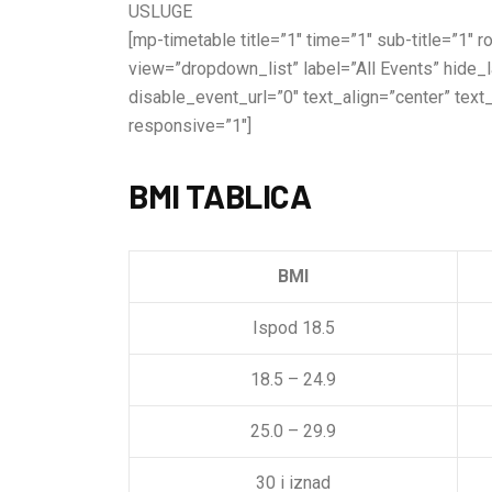
USLUGE
[mp-timetable title=”1″ time=”1″ sub-title=”1″
view=”dropdown_list” label=”All Events” hide
disable_event_url=”0″ text_align=”center” text
responsive=”1″]
BMI TABLICA
BMI
Ispod 18.5
18.5 – 24.9
25.0 – 29.9
30 i iznad