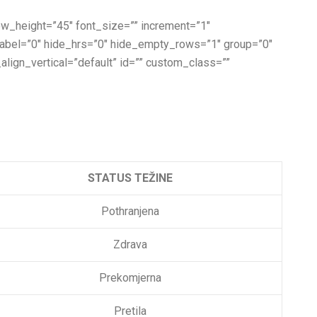
 row_height=”45″ font_size=”” increment=”1″
_label=”0″ hide_hrs=”0″ hide_empty_rows=”1″ group=”0″
_align_vertical=”default” id=”” custom_class=””
STATUS TEŽINE
Pothranjena
Zdrava
Prekomjerna
Pretila