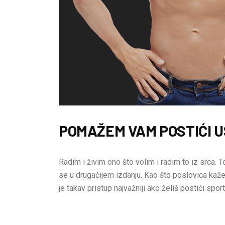
POMAŽEM VAM POSTIĆI U
Radim i živim ono što volim i radim to iz srca. To
se u drugačijem izdanju. Kao što poslovica kaže:
je takav pristup najvažniji ako želiš postići sport