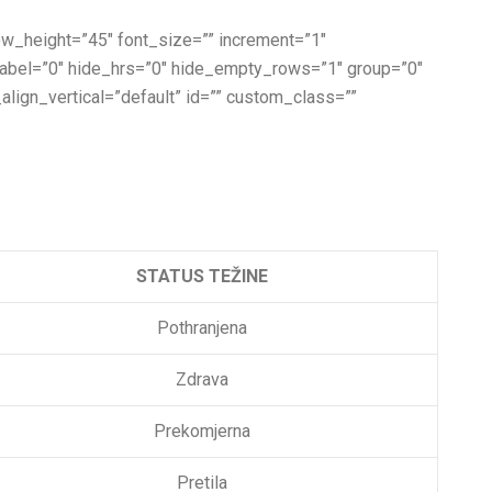
 row_height=”45″ font_size=”” increment=”1″
_label=”0″ hide_hrs=”0″ hide_empty_rows=”1″ group=”0″
_align_vertical=”default” id=”” custom_class=””
STATUS TEŽINE
Pothranjena
Zdrava
Prekomjerna
Pretila