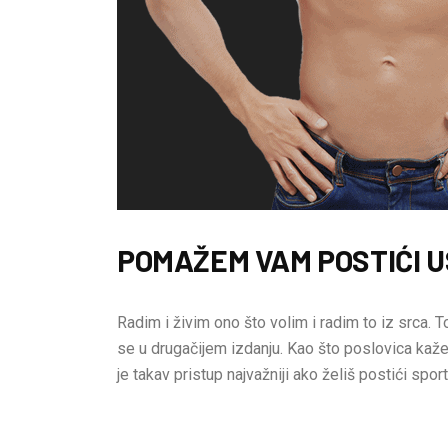
POMAŽEM VAM POSTIĆI U
Radim i živim ono što volim i radim to iz srca. To
se u drugačijem izdanju. Kao što poslovica kaže:
je takav pristup najvažniji ako želiš postići sport