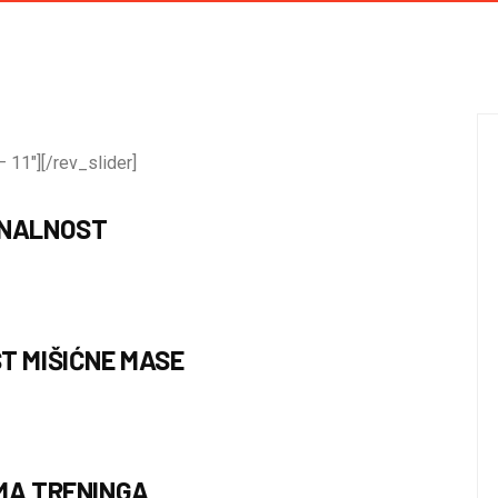
 11″][/rev_slider]
ONALNOST
T MIŠIĆNE MASE
MA TRENINGA