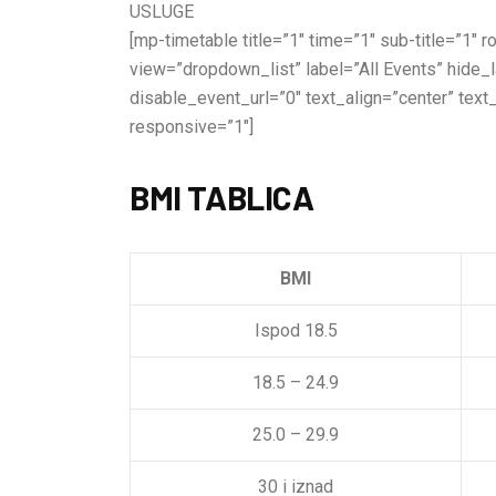
USLUGE
[mp-timetable title=”1″ time=”1″ sub-title=”1″
view=”dropdown_list” label=”All Events” hide
disable_event_url=”0″ text_align=”center” text
responsive=”1″]
BMI TABLICA
BMI
Ispod 18.5
18.5 – 24.9
25.0 – 29.9
30 i iznad