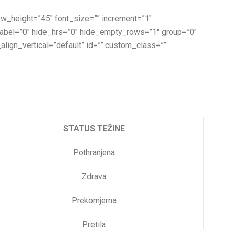
 row_height=”45″ font_size=”” increment=”1″
_label=”0″ hide_hrs=”0″ hide_empty_rows=”1″ group=”0″
_align_vertical=”default” id=”” custom_class=””
STATUS TEŽINE
Pothranjena
Zdrava
Prekomjerna
Pretila