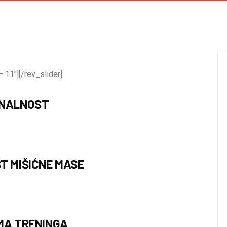
 11″][/rev_slider]
ONALNOST
T MIŠIĆNE MASE
MA TRENINGA