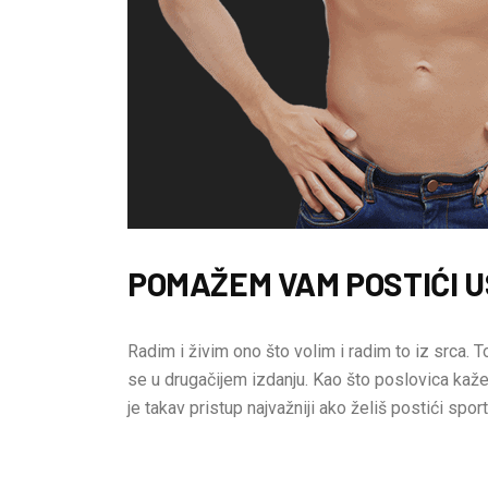
POMAŽEM VAM POSTIĆI U
Radim i živim ono što volim i radim to iz srca. To
se u drugačijem izdanju. Kao što poslovica kaže:
je takav pristup najvažniji ako želiš postići sport