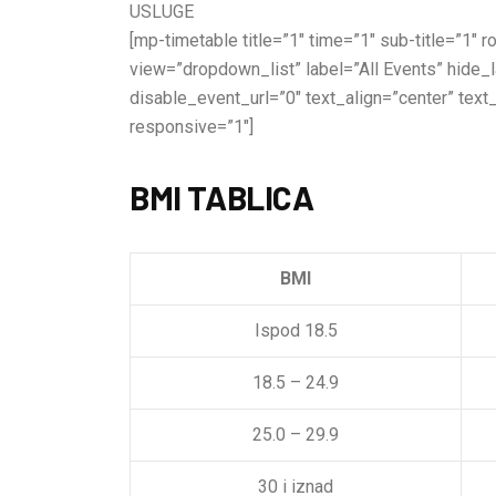
USLUGE
[mp-timetable title=”1″ time=”1″ sub-title=”1″
view=”dropdown_list” label=”All Events” hide
disable_event_url=”0″ text_align=”center” text
responsive=”1″]
BMI TABLICA
BMI
Ispod 18.5
18.5 – 24.9
25.0 – 29.9
30 i iznad