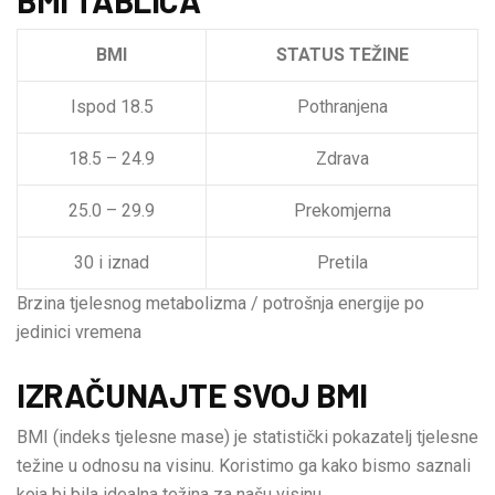
BMI
STATUS TEŽINE
Ispod 18.5
Pothranjena
18.5 – 24.9
Zdrava
25.0 – 29.9
Prekomjerna
30 i iznad
Pretila
Brzina tjelesnog metabolizma / potrošnja energije po
jedinici vremena
IZRAČUNAJTE SVOJ BMI
BMI (indeks tjelesne mase) je statistički pokazatelj tjelesne
težine u odnosu na visinu. Koristimo ga kako bismo saznali
koja bi bila idealna težina za našu visinu.