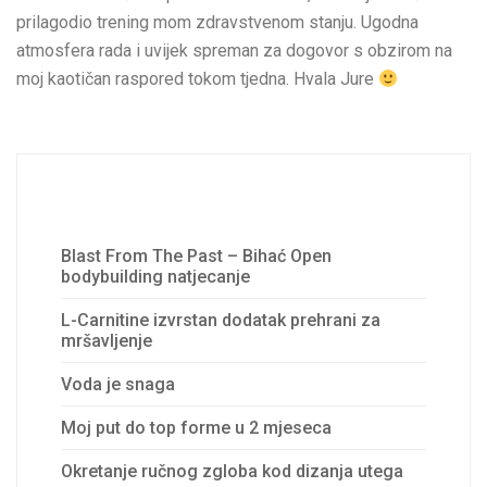
prilagodio trening mom zdravstvenom stanju. Ugodna
atmosfera rada i uvijek spreman za dogovor s obzirom na
moj kaotičan raspored tokom tjedna. Hvala Jure
Recent Posts
Blast From The Past – Bihać Open
bodybuilding natjecanje
L-Carnitine izvrstan dodatak prehrani za
mršavljenje
Voda je snaga
Moj put do top forme u 2 mjeseca
Okretanje ručnog zgloba kod dizanja utega