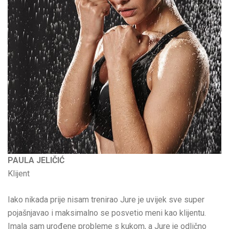
PAULA JELIČIĆ
Klijent
Iako nikada prije nisam trenirao Jure je uvijek sve super
pojašnjavao i maksimalno se posvetio meni kao klijentu.
Imala sam urođene probleme s kukom, a Jure je odlično