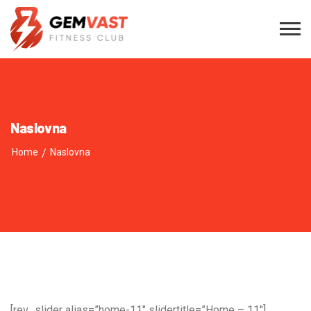
Naslovna
Home
/
Naslovna
[rev_slider alias=”home-11″ slidertitle=”Home – 11″]