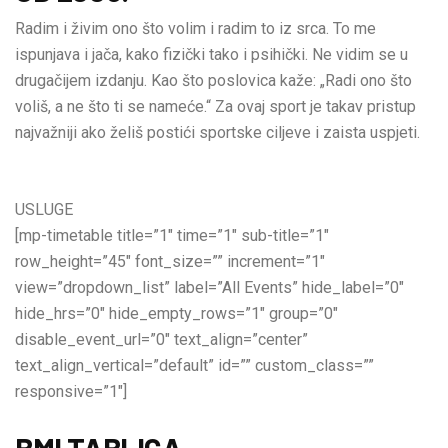
Radim i živim ono što volim i radim to iz srca. To me
ispunjava i jača, kako fizički tako i psihički. Ne vidim se u
drugačijem izdanju. Kao što poslovica kaže: „Radi ono što
voliš, a ne što ti se nameće.“ Za ovaj sport je takav pristup
najvažniji ako želiš postići sportske ciljeve i zaista uspjeti.
USLUGE
[mp-timetable title=”1″ time=”1″ sub-title=”1″
row_height=”45″ font_size=”” increment=”1″
view=”dropdown_list” label=”All Events” hide_label=”0″
hide_hrs=”0″ hide_empty_rows=”1″ group=”0″
disable_event_url=”0″ text_align=”center”
text_align_vertical=”default” id=”” custom_class=””
responsive=”1″]
BMI TABLICA