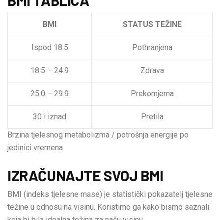
BMI
STATUS TEŽINE
Ispod 18.5
Pothranjena
18.5 – 24.9
Zdrava
25.0 – 29.9
Prekomjerna
30 i iznad
Pretila
Brzina tjelesnog metabolizma / potrošnja energije po
jedinici vremena
IZRAČUNAJTE SVOJ BMI
BMI (indeks tjelesne mase) je statistički pokazatelj tjelesne
težine u odnosu na visinu. Koristimo ga kako bismo saznali
koja bi bila idealna težina za našu visinu.