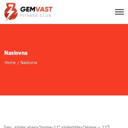
Naslovna
Home
/
Naslovna
[rev_slider alias=”home-11″ slidertitle=”Home – 11″]