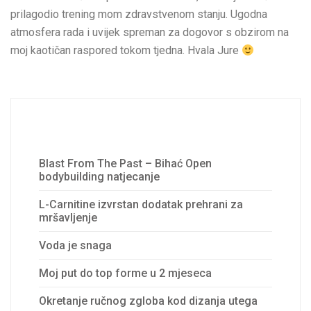
prilagodio trening mom zdravstvenom stanju. Ugodna
atmosfera rada i uvijek spreman za dogovor s obzirom na
moj kaotičan raspored tokom tjedna. Hvala Jure
Recent Posts
Blast From The Past – Bihać Open
bodybuilding natjecanje
L-Carnitine izvrstan dodatak prehrani za
mršavljenje
Voda je snaga
Moj put do top forme u 2 mjeseca
Okretanje ručnog zgloba kod dizanja utega