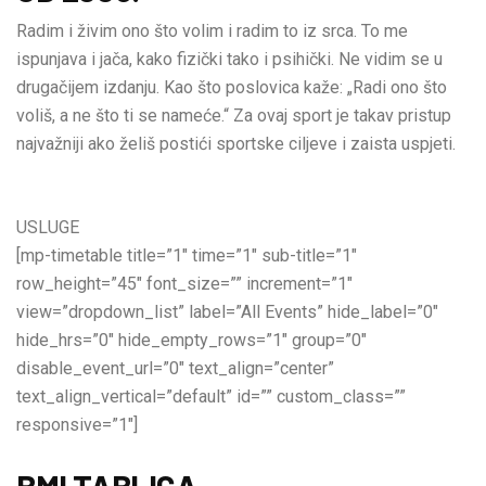
Radim i živim ono što volim i radim to iz srca. To me
ispunjava i jača, kako fizički tako i psihički. Ne vidim se u
drugačijem izdanju. Kao što poslovica kaže: „Radi ono što
voliš, a ne što ti se nameće.“ Za ovaj sport je takav pristup
najvažniji ako želiš postići sportske ciljeve i zaista uspjeti.
USLUGE
[mp-timetable title=”1″ time=”1″ sub-title=”1″
row_height=”45″ font_size=”” increment=”1″
view=”dropdown_list” label=”All Events” hide_label=”0″
hide_hrs=”0″ hide_empty_rows=”1″ group=”0″
disable_event_url=”0″ text_align=”center”
text_align_vertical=”default” id=”” custom_class=””
responsive=”1″]
BMI TABLICA