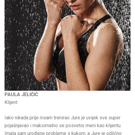
PAULA JELIČIĆ
Klijent
Iako nikada prije nisam trenirao Jure je uvijek sve super
pojašnjavao i maksimalno se posvetio meni kao klijentu.
Imala sam urođene probleme s kukom, a Jure je odlično