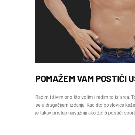
POMAŽEM VAM POSTIĆI U
Radim i živim ono što volim i radim to iz srca. To
se u drugačijem izdanju. Kao što poslovica kaže:
je takav pristup najvažniji ako želiš postići sport