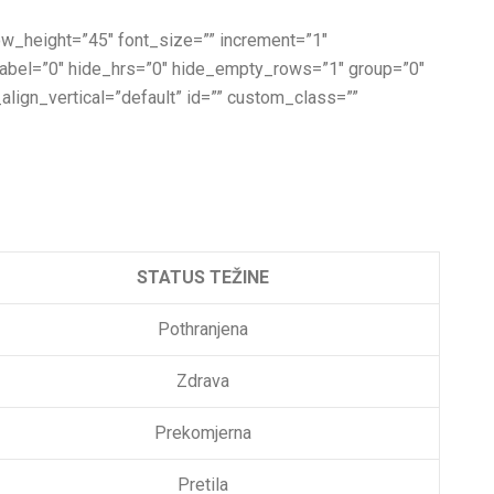
 row_height=”45″ font_size=”” increment=”1″
_label=”0″ hide_hrs=”0″ hide_empty_rows=”1″ group=”0″
_align_vertical=”default” id=”” custom_class=””
STATUS TEŽINE
Pothranjena
Zdrava
Prekomjerna
Pretila