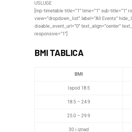
USLUGE
[mp-timetable title=”1″ time=”1″ sub-title=”1″
view=”dropdown_list” label=”All Events” hide
disable_event_url=”0″ text_align=”center” text
responsive=”1″]
BMI TABLICA
BMI
Ispod 18.5
18.5 – 24.9
25.0 – 29.9
30 i iznad