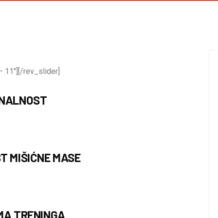
 11″][/rev_slider]
ONALNOST
T MIŠIĆNE MASE
MA TRENINGA