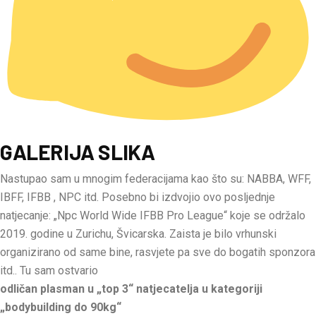
GALERIJA SLIKA
Nastupao sam u mnogim federacijama kao što su: NABBA, WFF,
IBFF, IFBB , NPC itd. Posebno bi izdvojio ovo posljednje
natjecanje: „Npc World Wide IFBB Pro League“ koje se održalo
2019. godine u Zurichu, Švicarska. Zaista je bilo vrhunski
organizirano od same bine, rasvjete pa sve do bogatih sponzora
itd.. Tu sam ostvario
odličan plasman u „top 3“ natjecatelja u kategoriji
„bodybuilding do 90kg“