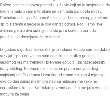
Počeo sam na nagovor prijatelja iz škole koji mi je savjetovao da
krenem malo s njim u teretanu jer sam tada bio dosta mršav.
Poslušao sam ga i išli smo 6 dana u tjednu na trening po nekom
split-sistemu a nedjelja je bila dan za odmor. Radili smo sve
mišićne partije dva puta tjedno što je i u kratkom periodu
polučilo i zadovoljavajuće rezultate.
Iz godine u godinu napredak nije izostajao. Počeo sam se dobro
razvijati i popunjavati pa sam se nakon nekoliko godina
napornog režima treninga i prehrane odlučio i za natjecateljski
bodybuilding. Nastupio sam na svom prvom bodybuilding
natjecanju na Prvenstvu Hrvatske gdje sam zauzeo 4 mjesto. I
evo do dan danas nisam prestao sa natjecanjima kako na
europskim tako i na Svjetskim prvenstvima što me jako veseli i
motivira za dalje!