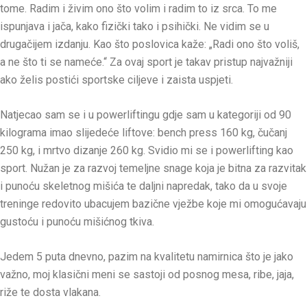
tome. Radim i živim ono što volim i radim to iz srca. To me
ispunjava i jača, kako fizički tako i psihički. Ne vidim se u
drugačijem izdanju. Kao što poslovica kaže: „Radi ono što voliš,
a ne što ti se nameće.“ Za ovaj sport je takav pristup najvažniji
ako želis postići sportske ciljeve i zaista uspjeti.
Natjecao sam se i u
powerliftingu
gdje sam u kategoriji od 90
kilograma imao slijedeće liftove: bench press 160 kg, čučanj
250 kg, i mrtvo dizanje 260 kg. Svidio mi se i powerlifting kao
sport. Nužan je za razvoj temeljne snage koja je bitna za razvitak
i punoću skeletnog mišića te daljni napredak, tako da u svoje
treninge redovito ubacujem bazične vježbe koje mi omogućavaju
gustoću i punoću mišićnog tkiva.
Jedem 5 puta dnevno, pazim na kvalitetu namirnica što je jako
važno, moj klasični meni se sastoji od posnog mesa, ribe, jaja,
riže te dosta vlakana.