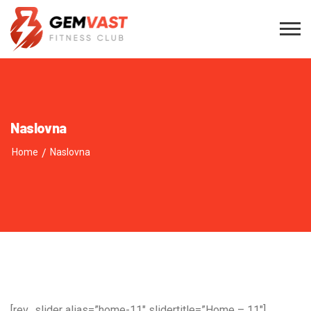
Naslovna
Home
/
Naslovna
[rev_slider alias=”home-11″ slidertitle=”Home – 11″]