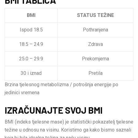
BMI
STATUS TEŽINE
Ispod 18.5
Pothranjena
18.5 – 24.9
Zdrava
25.0 – 29.9
Prekomjerna
30 i iznad
Pretila
Brzina tjelesnog metabolizma / potrošnja energije po
jedinici vremena
IZRAČUNAJTE SVOJ BMI
BMI (indeks tjelesne mase) je statistički pokazatelj tjelesne
težine u odnosu na visinu. Koristimo ga kako bismo saznali
koja bi bila idealna težina za našu visinu.