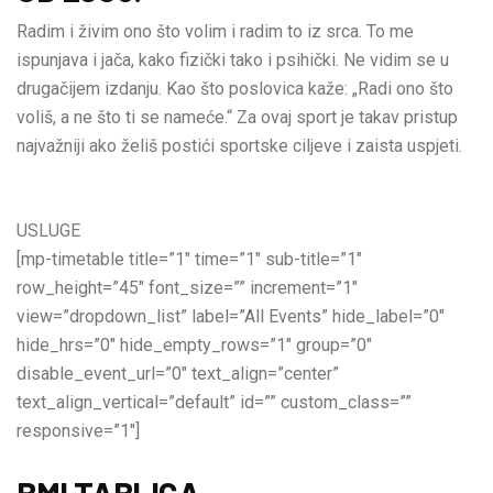
Radim i živim ono što volim i radim to iz srca. To me
ispunjava i jača, kako fizički tako i psihički. Ne vidim se u
drugačijem izdanju. Kao što poslovica kaže: „Radi ono što
voliš, a ne što ti se nameće.“ Za ovaj sport je takav pristup
najvažniji ako želiš postići sportske ciljeve i zaista uspjeti.
USLUGE
[mp-timetable title=”1″ time=”1″ sub-title=”1″
row_height=”45″ font_size=”” increment=”1″
view=”dropdown_list” label=”All Events” hide_label=”0″
hide_hrs=”0″ hide_empty_rows=”1″ group=”0″
disable_event_url=”0″ text_align=”center”
text_align_vertical=”default” id=”” custom_class=””
responsive=”1″]
BMI TABLICA