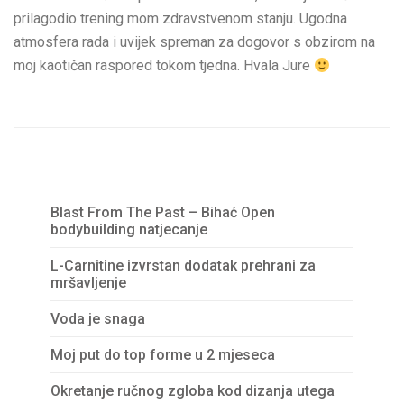
prilagodio trening mom zdravstvenom stanju. Ugodna
atmosfera rada i uvijek spreman za dogovor s obzirom na
moj kaotičan raspored tokom tjedna. Hvala Jure
Recent Posts
Blast From The Past – Bihać Open
bodybuilding natjecanje
L-Carnitine izvrstan dodatak prehrani za
mršavljenje
Voda je snaga
Moj put do top forme u 2 mjeseca
Okretanje ručnog zgloba kod dizanja utega