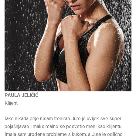
PAULA JELIČIĆ
Klijent
Iako nikada prije nisam trenirao Jure je uvijek sve super
pojašnjavao i maksimalno se posvetio meni kao klijentu.
Imala sam urođene probleme s kukom, a Jure je odlično